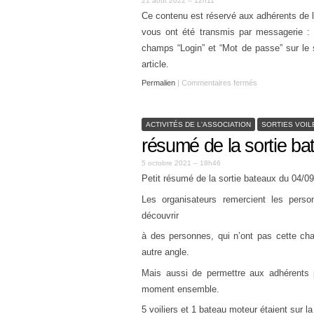
21 août 2022 – 12h11
Ce contenu est réservé aux adhérents de l
vous ont été transmis par messagerie : v
champs “Login” et “Mot de passe” sur le 
article.
Permalien
|
Commentaires fermés
ACTIVITÉS DE L'ASSOCIATION
SORTIES VOIL
résumé de la sortie b
5 octobre 2021 – 18h46
Petit résumé de la sortie bateaux du 04/0
Les organisateurs remercient les person
découvrir
à des personnes, qui n’ont pas cette cha
autre angle.
Mais aussi de permettre aux adhérents 
moment ensemble.
5 voiliers et 1 bateau moteur étaient sur 