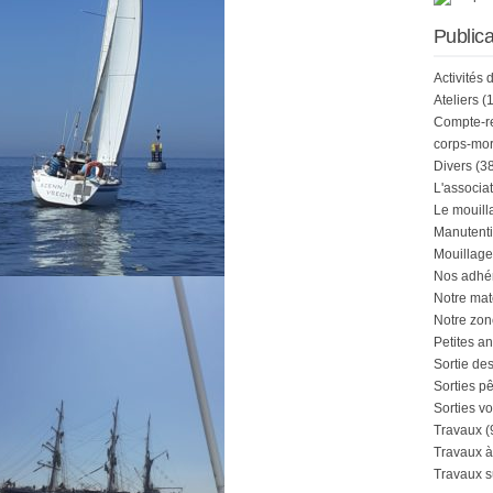
Publica
Activités 
Ateliers
(1
Compte-r
corps-mor
Divers
(38
L'associa
Le mouill
Manutenti
Mouillage
Nos adhé
Notre mat
Notre zon
Petites a
Sortie de
Sorties p
Sorties vo
Travaux
(
Travaux à
Travaux s