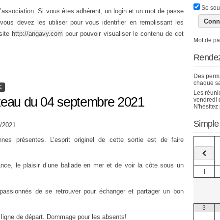
Se sou
’association. Si vous êtes adhérent, un login et un mot de passe
ous devez les utiliser pour vous identifier en remplissant les
site
http://angavy.com
pour pouvoir visualiser le contenu de cet
Mot de pa
Rendez
Des perma
chaque s
E
Les réuni
ateau du 04 septembre 2021
vendredi d
N'hésitez 
Simple
9/2021.
nes présentes. L’esprit originel de cette sortie est de faire
nce, le plaisir d’une ballade en mer et de voir la côte sous un
l
passionnés de se retrouver pour échanger et partager un bon
3
la ligne de départ. Dommage pour les absents!