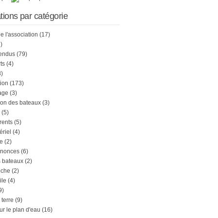
tions par catégorie
de l'association
(17)
)
endus
(79)
ts
(4)
)
tion
(173)
age
(3)
on des bateaux
(3)
(5)
rents
(5)
ériel
(4)
e
(2)
nnonces
(6)
s bateaux
(2)
êche
(2)
ile
(4)
9)
 terre
(9)
ur le plan d'eau
(16)