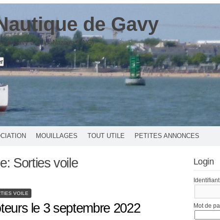
Nautique de Gavy
 Port Gavy à Saint-Nazaire (ANG)
OCIATION
MOUILLAGES
TOUT UTILE
PETITES ANNONCES
ie:
Sorties voile
Login
Identifiant
TIES VOILE
oteurs le 3 septembre 2022
Mot de p