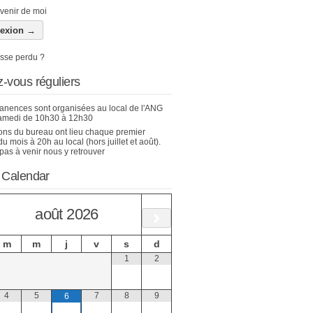
venir de moi
sse perdu ?
-vous réguliers
nences sont organisées au local de l'ANG
amedi de 10h30 à 12h30
ons du bureau ont lieu chaque premier
u mois à 20h au local (hors juillet et août).
pas à venir nous y retrouver
 Calendar
août
2026
m
m
j
v
s
d
1
2
4
5
7
8
9
6