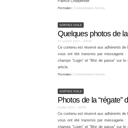
Patrice Charpentier
Permalien
|
Commentaires fermés
SORTIES VOILE
Quelques photos de la 
14 octobre 2014 – 20h40
Ce contenu est réservé aux adhérents de l
vous ont été transmis par messagerie : v
champs “Login” et “Mot de passe” sur le 
article.
Permalien
|
Commentaires fermés
SORTIES VOILE
Photos de la “régate”
9 juillet 2013 – 11h56
Ce contenu est réservé aux adhérents de l
vous ont été transmis par messagerie : v
champs “Login” et “Mot de passe” sur le 