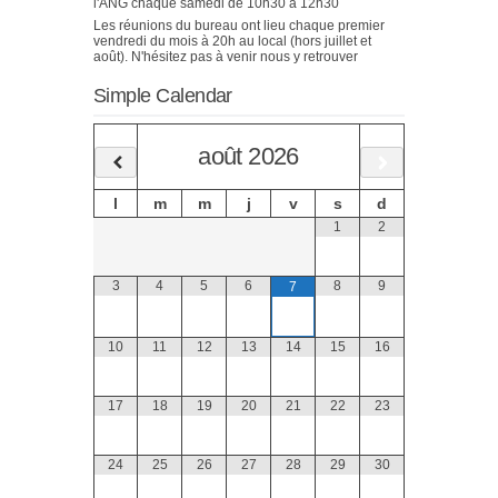
l'ANG chaque samedi de 10h30 à 12h30
Les réunions du bureau ont lieu chaque premier
vendredi du mois à 20h au local (hors juillet et
août). N'hésitez pas à venir nous y retrouver
Simple Calendar
août
2026
l
m
m
j
v
s
d
1
2
3
4
5
6
8
9
7
10
11
12
13
14
15
16
17
18
19
20
21
22
23
24
25
26
27
28
29
30