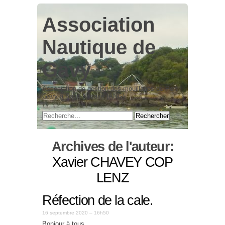
Association
Nautique de
Gavy
Association de gestion des mouillages de Port
Gavy à Saint-Nazaire (ANG)
Archives de l'auteur:
Xavier CHAVEY COP
LENZ
Réfection de la cale.
16 septembre 2020 – 16h50
Bonjour à tous,