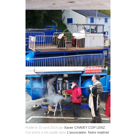
Publié le
15 avril 2018
par
Xavier CHAVEY COP LENZ
.
Cet article a été publié dans
L'association
,
Notre matériel
.