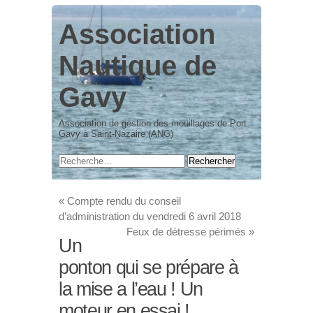
Association
Nautique de
Gavy
Association de gestion des mouillages de Port
Gavy à Saint-Nazaire (ANG)
«
Compte rendu du conseil
d’administration du vendredi 6 avril 2018
Feux de détresse périmés
»
Un
ponton qui se prépare à
la mise a l’eau ! Un
moteur en essai !