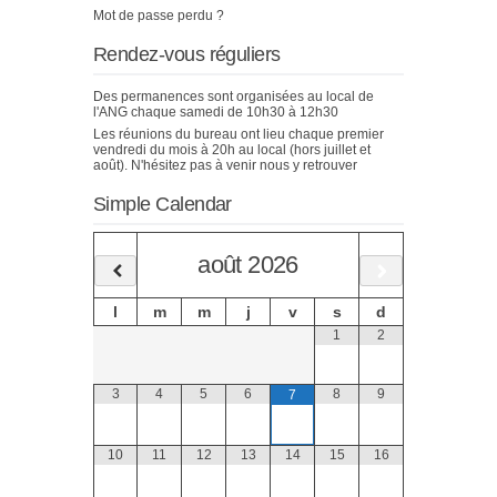
Mot de passe perdu ?
Rendez-vous réguliers
Des permanences sont organisées au local de
l'ANG chaque samedi de 10h30 à 12h30
Les réunions du bureau ont lieu chaque premier
vendredi du mois à 20h au local (hors juillet et
août). N'hésitez pas à venir nous y retrouver
Simple Calendar
août
2026
l
m
m
j
v
s
d
1
2
3
4
5
6
8
9
7
10
11
12
13
14
15
16