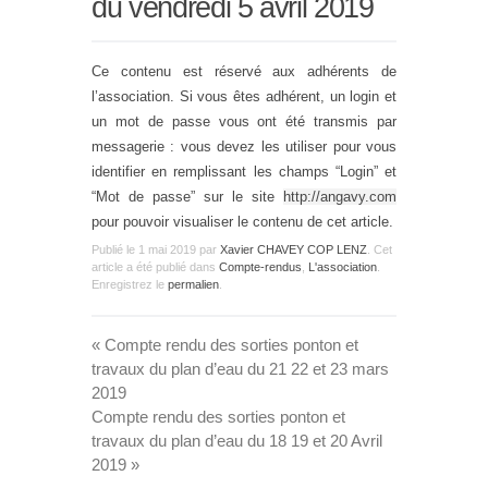
du vendredi 5 avril 2019
Ce contenu est réservé aux adhérents de
l’association. Si vous êtes adhérent, un login et
un mot de passe vous ont été transmis par
messagerie : vous devez les utiliser pour vous
identifier en remplissant les champs “Login” et
“Mot de passe” sur le site
http://angavy.com
pour pouvoir visualiser le contenu de cet article.
Publié le
1 mai 2019
par
Xavier CHAVEY COP LENZ
. Cet
article a été publié dans
Compte-rendus
,
L'association
.
Enregistrez le
permalien
.
«
Compte rendu des sorties ponton et
travaux du plan d’eau du 21 22 et 23 mars
2019
Compte rendu des sorties ponton et
travaux du plan d’eau du 18 19 et 20 Avril
2019
»