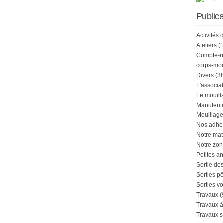
Publica
Activités 
Ateliers
(1
Compte-r
corps-mor
Divers
(38
L'associa
Le mouill
Manutenti
Mouillage
Nos adhé
Notre mat
Notre zon
Petites a
Sortie de
Sorties p
Sorties vo
Travaux
(
Travaux à
Travaux s