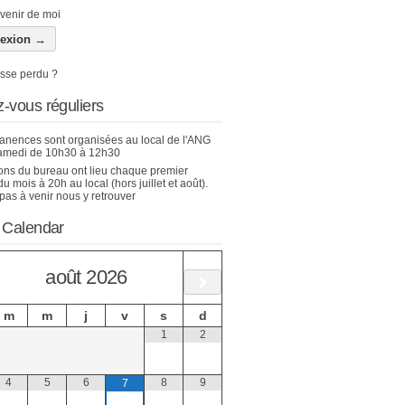
venir de moi
sse perdu ?
-vous réguliers
nences sont organisées au local de l'ANG
amedi de 10h30 à 12h30
ons du bureau ont lieu chaque premier
u mois à 20h au local (hors juillet et août).
pas à venir nous y retrouver
 Calendar
août
2026
m
m
j
v
s
d
1
2
4
5
6
8
9
7