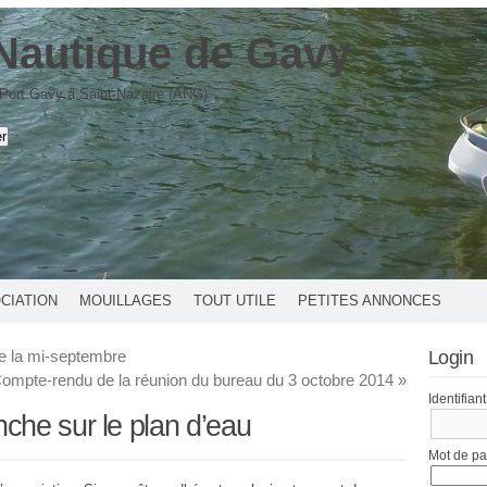
Nautique de Gavy
 Port Gavy à Saint-Nazaire (ANG)
OCIATION
MOUILLAGES
TOUT UTILE
PETITES ANNONCES
de la mi-septembre
Login
ompte-rendu de la réunion du bureau du 3 octobre 2014
»
Identifiant
che sur le plan d’eau
Mot de p