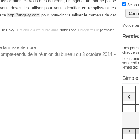
’association. Si vous êtes adhérent, un login et un mot de passe
Se sou
ous devez les utiliser pour vous identifier en remplissant les
site
http://angavy.com
pour pouvoir visualiser le contenu de cet
Mot de pa
ue De Gavy
. Cet article a été publié dans
Notre zone
. Enregistrez le
permalien
.
Rendez
de la mi-septembre
Des perma
chaque s
ompte-rendu de la réunion du bureau du 3 octobre 2014
»
Les réuni
vendredi d
N'hésitez 
Simple
l
3