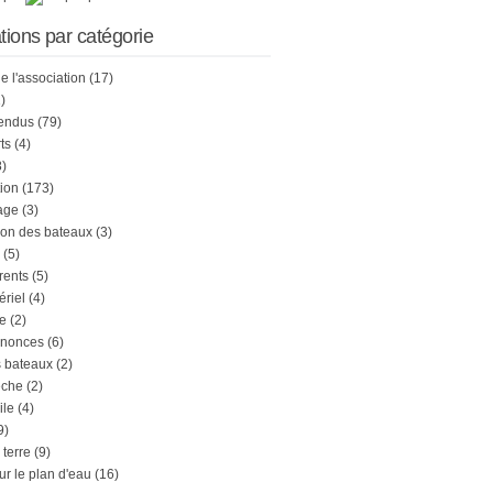
tions par catégorie
de l'association
(17)
)
endus
(79)
ts
(4)
)
tion
(173)
age
(3)
on des bateaux
(3)
(5)
rents
(5)
ériel
(4)
e
(2)
nnonces
(6)
s bateaux
(2)
êche
(2)
ile
(4)
9)
 terre
(9)
ur le plan d'eau
(16)