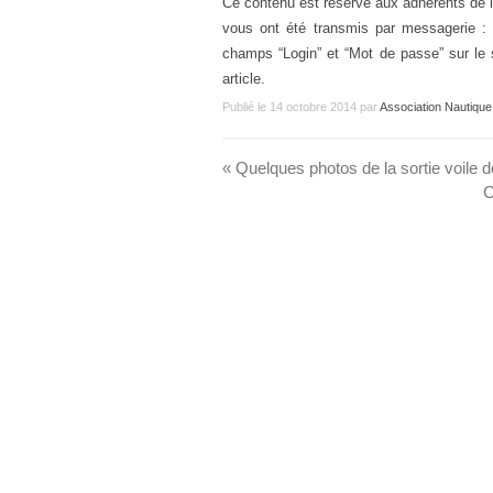
Ce contenu est réservé aux adhérents de l
vous ont été transmis par messagerie : v
champs “Login” et “Mot de passe” sur le 
article.
Publié le
14 octobre 2014
par
Association Nautiq
«
Quelques photos de la sortie voile 
C