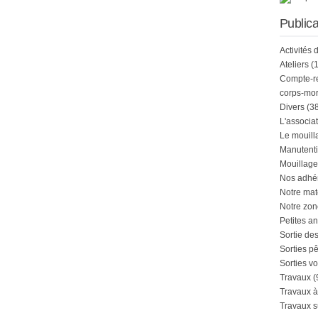
Publica
Activités 
Ateliers
(1
Compte-r
corps-mor
Divers
(38
L'associa
Le mouill
Manutenti
Mouillage
Nos adhé
Notre mat
Notre zon
Petites a
Sortie de
Sorties p
Sorties vo
Travaux
(
Travaux à
Travaux s