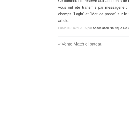
Ce contenu est réservé aux adhérents de l
vous ont été transmis par messagerie : v
champs “Login” et “Mot de passe” sur le 
article.
Publié le
3 avril 2015
par
Association Nautique De
«
Vente Matériel bateau