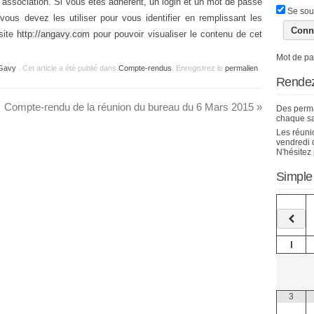
’association. Si vous êtes adhérent, un login et un mot de passe
Se sou
ous devez les utiliser pour vous identifier en remplissant les
site
http://angavy.com
pour pouvoir visualiser le contenu de cet
Mot de pa
 Gavy
. Cet article a été publié dans
Compte-rendus
. Enregistrez le
permalien
.
Rendez
Compte-rendu de la réunion du bureau du 6 Mars 2015
»
Des perma
chaque s
Les réuni
vendredi d
N'hésitez 
Simple
l
3