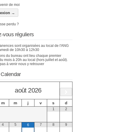
venir de moi
sse perdu ?
-vous réguliers
nences sont organisées au local de l'ANG
amedi de 10h30 à 12h30
ons du bureau ont lieu chaque premier
u mois à 20h au local (hors juillet et août).
pas à venir nous y retrouver
 Calendar
août
2026
m
m
j
v
s
d
1
2
4
5
7
8
9
6