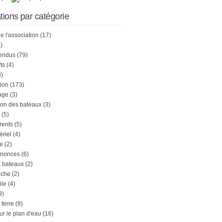
tions par catégorie
de l'association
(17)
)
endus
(79)
ts
(4)
)
tion
(173)
age
(3)
on des bateaux
(3)
(5)
rents
(5)
ériel
(4)
e
(2)
nnonces
(6)
s bateaux
(2)
êche
(2)
ile
(4)
9)
 terre
(9)
ur le plan d'eau
(16)