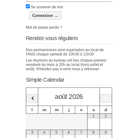
Se souvenir de moi
Mot de passe perdu ?
Rendez-vous réguliers
Des permanences sont organisées au local de
l'ANG chaque samedi de 10h30 à 12h30
Les réunions du bureau ont lieu chaque premier
vendredi du mois à 20h au local (hors juillet et
août). N'hésitez pas à venir nous y retrouver
Simple Calendar
août
2026
l
m
m
j
v
s
d
1
2
3
4
5
6
7
8
9